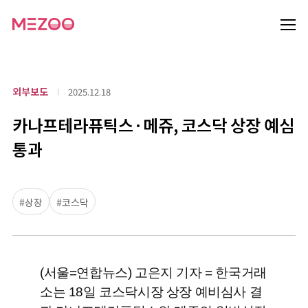
외부보도
2025.12.18
카나프테라퓨틱스·메쥬, 코스닥 상장 예심
통과
#상장
#코스닥
(서울=연합뉴스) 고은지 기자 = 한국거래
소는 18일 코스닥시장 상장 예비심사 결